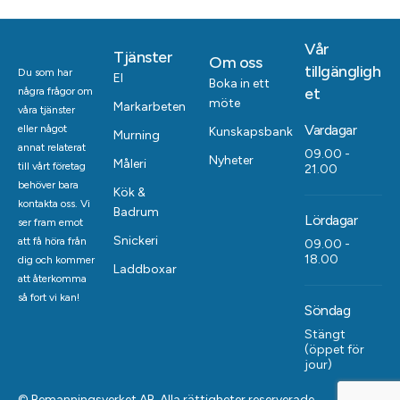
Vår
Tjänster
Om oss
tillgängligh
Du som har
El
Boka in ett
et
några frågor om
möte
Markarbeten
våra tjänster
Vardagar
eller något
Kunskapsbank
Murning
annat relaterat
09.00 -
Nyheter
Måleri
till vårt företag
21.00
behöver bara
Kök &
kontakta oss. Vi
Badrum
Lördagar
ser fram emot
Snickeri
att få höra från
09.00 -
18.00
dig och kommer
Laddboxar
att återkomma
så fort vi kan!
Söndag
Stängt
(öppet för
jour)
© Bemanningsverket AB. Alla rättigheter reserverade.