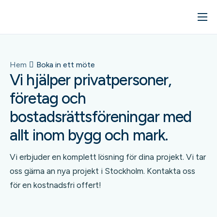
Om oss
Våra tjänster
Hem
Boka in ett möte
Kunskapsbank
Vi hjälper privatpersoner,
Kontakta oss
företag och
bostadsrättsföreningar med
Boka in ett möte
allt inom bygg och mark.
Vi erbjuder en komplett lösning för dina projekt. Vi tar
oss gärna an nya projekt i Stockholm. Kontakta oss
för en kostnadsfri offert!